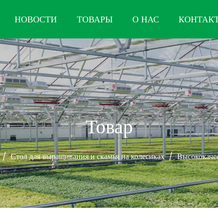
НОВОСТИ
ТОВАРЫ
О НАС
КОНТАК
Товар
/
Стол для выращивания и скамья на колесиках
/
Высококаче