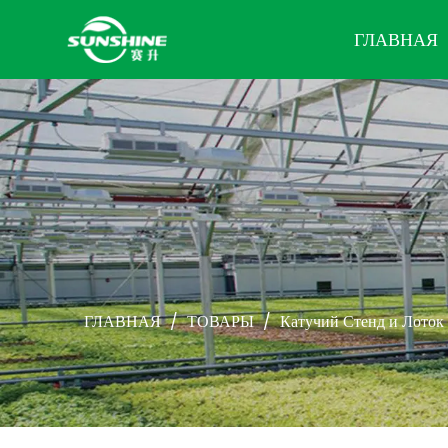
ГЛАВНАЯ
ГЛАВНАЯ
/
ТОВАРЫ
/
Катучий Стенд и Лоток