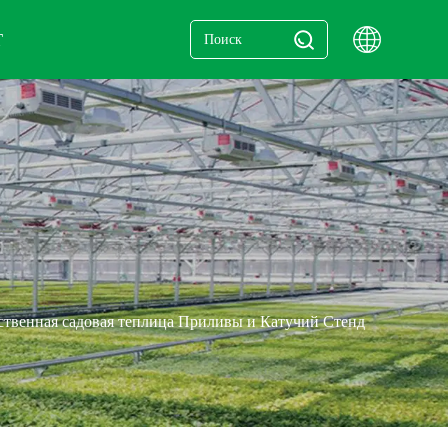
Т
ственная садовая теплица Приливы и Катучий Стенд