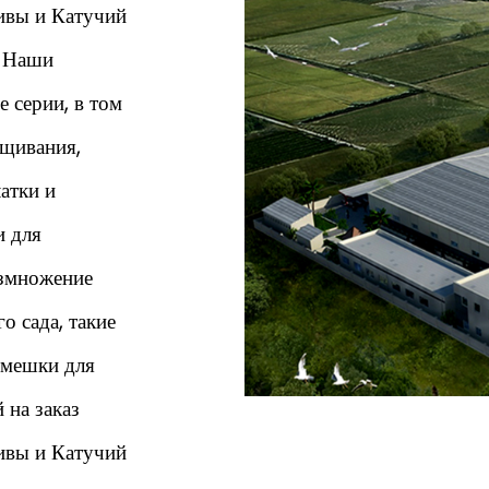
ивы и Катучий
. Наши
 серии, в том
ащивания,
атки и
и для
азмножение
о сада, такие
 мешки для
 на заказ
ивы и Катучий