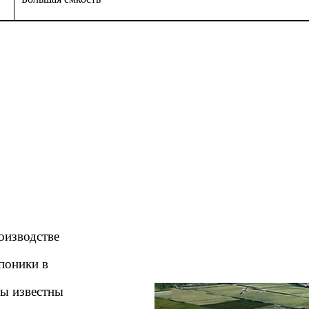
оизводстве
поники в
ы известны