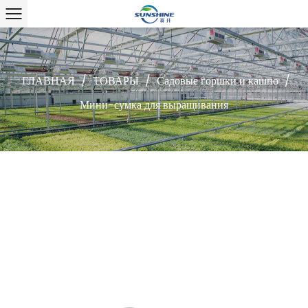
ГЛАВНАЯ
/
ТОВАРЫ
/
Садовые горшки и кашпо
/
Мини-сумка для выращивания