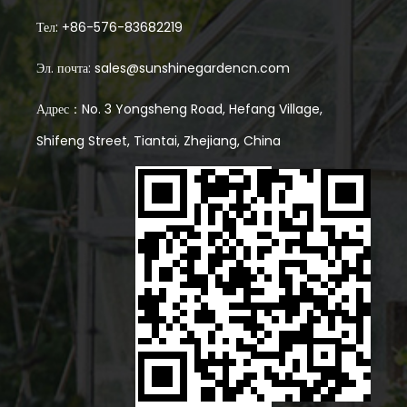
легкие и покрыты пластиковым листом, это является
Тел: +86-576-83682219
достоверной проблемой, особенно для тех, кто живет в
Эл. почта:
sales@sunshinegardencn.com
областях, склонных к ветреным условиям. Одна из вещей,
Адрес：No. 3 Yongsheng Road, Hefang Village,
которую следует рассмотреть, - это конструкция рамки.
Shifeng Street, Tiantai, Zhejiang, China
Прочная рама, изготовленная из оцинкованной стали или
алюминия с тяжелой температурой, обеспечивает лучшую
поддержку давления ветра. Сила политуннельной
парниковой рамы необходима, потому что она образует
основу всей структуры. Более толстая и правильно
распределенная трубка повышает стабильность, снижая
риск изгиба или разрушения, когда прорываются сильные
порывы. Тип и качество полиэтиленового покрытия также
играют роль в способности политуннельной теплицы