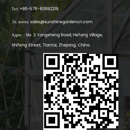
легкие и покрыты пластиковым листом, это является
Тел: +86-576-83682219
достоверной проблемой, особенно для тех, кто живет в
Эл. почта:
sales@sunshinegardencn.com
областях, склонных к ветреным условиям. Одна из вещей,
Адрес：No. 3 Yongsheng Road, Hefang Village,
которую следует рассмотреть, - это конструкция рамки.
Shifeng Street, Tiantai, Zhejiang, China
Прочная рама, изготовленная из оцинкованной стали или
алюминия с тяжелой температурой, обеспечивает лучшую
поддержку давления ветра. Сила политуннельной
парниковой рамы необходима, потому что она образует
основу всей структуры. Более толстая и правильно
распределенная трубка повышает стабильность, снижая
риск изгиба или разрушения, когда прорываются сильные
порывы. Тип и качество полиэтиленового покрытия также
играют роль в способности политуннельной теплицы