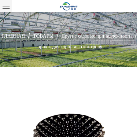
ГЛАВНАЯ
/
ТОВАРЫ
/
Другие садовые принадлежности
/
Горшок для корневого контроля