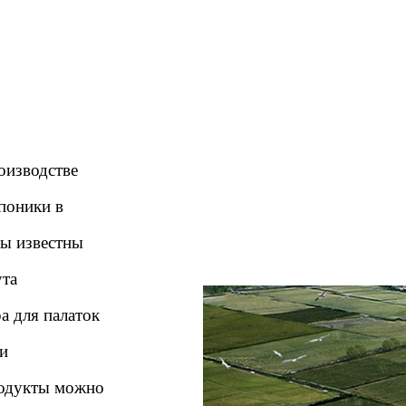
оизводстве
поники в
ы известны
ута
а для палаток
и
родукты можно