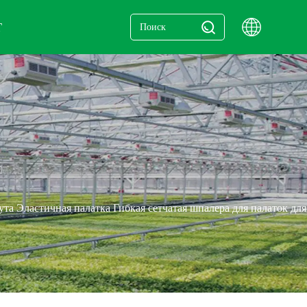
Т
ута Эластичная палатка Гибкая сетчатая шпалера для палаток для