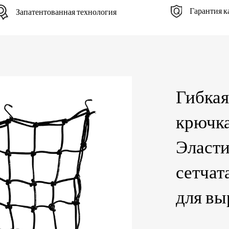
Гарантия к
Запатентованная технология
Гибкая
крючк
Эласти
сетчат
для в