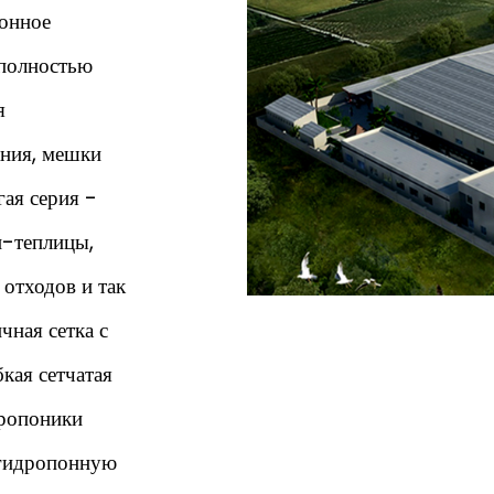
понное
 полностью
я
ания, мешки
ая серия -
и-теплицы,
отходов и так
чная сетка с
кая сетчатая
дропоники
 гидропонную