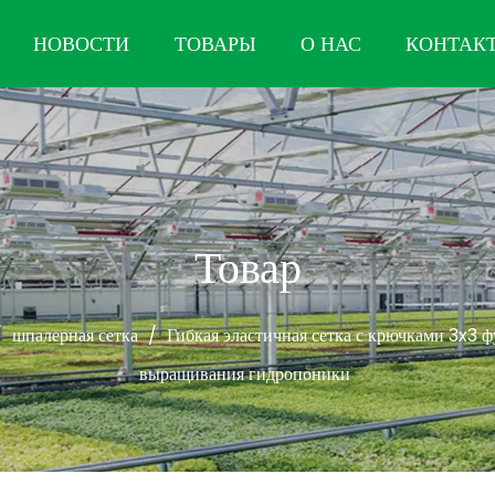
НОВОСТИ
ТОВАРЫ
О НАС
КОНТАК
Товар
/
шпалерная сетка
/
Гибкая эластичная сетка с крючками 3x3 ф
выращивания гидропоники