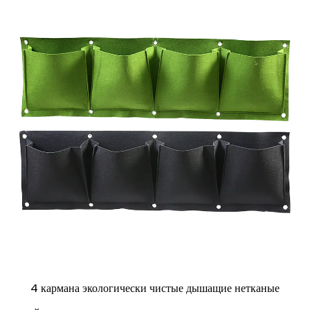
легкие и покрыты пластиковым листом, это является
достоверной проблемой, особенно для тех, кто живет в
областях, склонных к ветреным условиям. Одна из вещей,
которую следует рассмотреть, - это конструкция рамки.
Прочная рама, изготовленная из оцинкованной стали или
алюминия с тяжелой температурой, обеспечивает лучшую
поддержку давления ветра. Сила политуннельной
парниковой рамы необходима, потому что она образует
основу всей структуры. Более толстая и правильно
распределенная трубка повышает стабильность, снижая
риск изгиба или разрушения, когда прорываются сильные
порывы. Тип и качество полиэтиленового покрытия также
4 кармана экологически чистые дышащие нетканые
играют роль в способности политуннельной теплицы