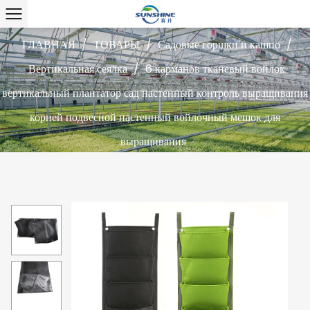
ГЛАВНАЯ
/
ТОВАРЫ
/
Садовые горшки и кашпо
/
Вертикальная сеялка
/
6 карманов тканевый войлок
вертикальный плантатор сад настенный контроль выращивания
корней подвесной настенный войлочный мешок для
выращивания