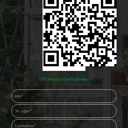
через структуру. Некоторые садовники также стратегически
сажают кустарников или деревья поблизости, чтобы
действовать как естественные ветры, не блокируя слишком
много солнечного света. Привязка-это критическая деталь,
которую многие владельцы могут упускать из виду. Более
сильная политуннельная тепличная рама и крышка не
останутся на месте без надлежащего якорного привязки.
Многие дизайны поставляются с такими вариантами, как
Оставить сообщение
заземляющие колышки, якорные пластины или стойки с
бетоном. Закрепление рамы на землю помогает ему
оставаться стабильным во время тяжелых ветров, сохраняя
защиту как растения, так и структуру. Другим фактором,
влияющим на сопротивление ветра, является форма