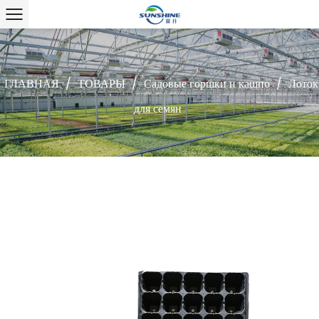
ГЛАВНАЯ
/
ТОВАРЫ
/
Садовые горшки и кашпо
/
Лоток
для семян