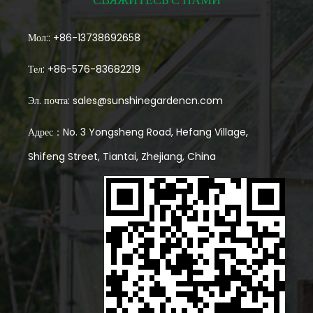
Мол:: +86-13738692658
Тел: +86-576-83682219
Эл. почта:
sales@sunshinegardencn.com
Адрес：No. 3 Yongsheng Road, Hefang Village,
Shifeng Street, Tiantai, Zhejiang, China