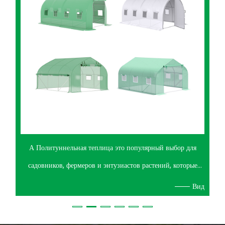
А Политуннельная теплица это популярный выбор для
садовников, фермеров и энтузиастов растений, которые
ищут практического и доступного способа защиты
Вид
сельскохозяйственных культур и продления вегетационного
периода. Один общий вопрос, который часто возникает при