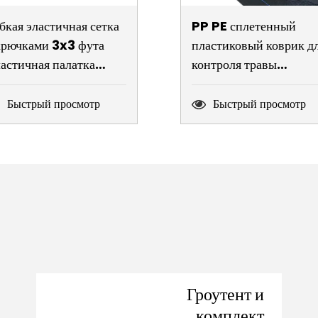
бкая эластичная сетка
PP PE сплетенный
крючками 3x3 фута
пластиковый коврик д
астичная палатка
контроля травы
бкая сетчатая шпалера
тканевый барьер для
я палаток для
сорняков нетканый
Быстрый просмотр
Быстрый просмотр
ращивания
коврик для сорняков д
дропоники
сельскохозяйственного
грунтового покрытия
Гроутент и
комплект