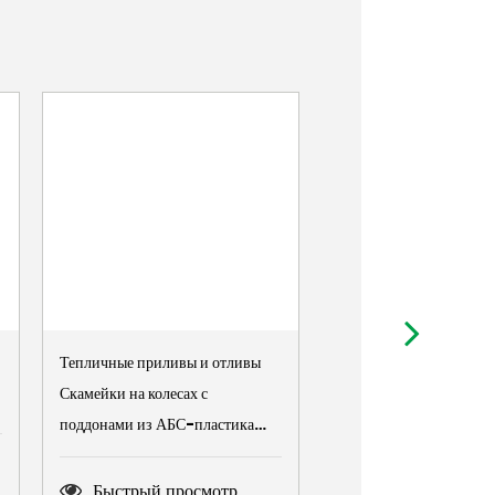
Тепличные приливы и отливы
Водонепроницаемый
Скамейки на колесах с
защищенный от ультра
поддонами из АБС-пластика
Усиленный Мини-теп
Растущие столы для продажи
завод Туннель
Водонепроницаемые т
Быстрый просмотр
Быстрый просм