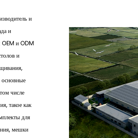
изводитель и
да и
ом OEM и ODM
столов и
ащивания,
 основные
 том числе
я, такое как
мплекты для
ания, мешки