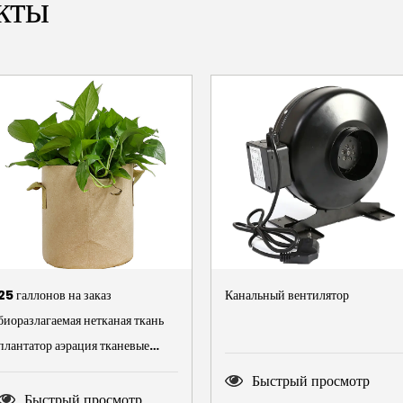
кты
25 галлонов на заказ
Канальный вентилятор
биоразлагаемая нетканая ткань
плантатор аэрация тканевые
горшки контейнер садовые
Быстрый просмотр
овощи войлочные мешки для
Быстрый просмотр