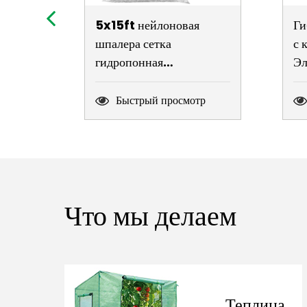
5x15ft нейлоновая
Ги
шпалера сетка
с 
гидропонная
Эл
сверхмощная белая
Ги
садовничая шпалера
дл
Быстрый просмотр
поддержки
вы
ги
Что мы делаем
Теплица