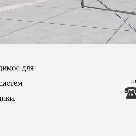
димое для
п
систем
ники.