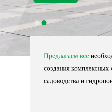
Yзнать больше
Yзнать больше
Предлагаем все
необхо
создания комплексных 
садоводства и гидропо