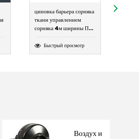
циновка барьера сорняка
Солне
ля
ткани управлением
цвето
сорняка 4м ширины ПП
подст
сплетенная земным
расте
покровом для циновки
спира
Быстрый просмотр
Бы
ля
травы фермы сада анти-
поми
Воздух и