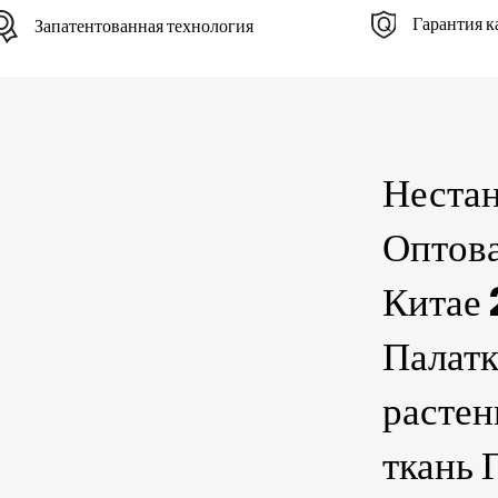
Гарантия к
Запатентованная технология
Неста
Оптова
Китае
Палатк
расте
ткань 