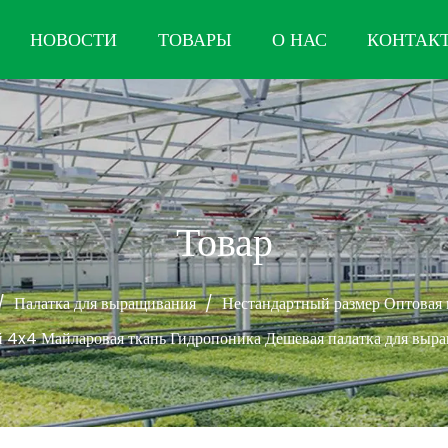
НОВОСТИ
ТОВАРЫ
О НАС
КОНТАК
Товар
/
Палатка для выращивания
/
Нестандартный размер Оптовая 
 4x4 Майларовая ткань Гидропоника Дешевая палатка для выр