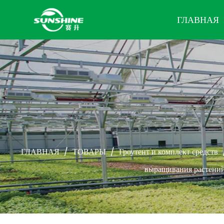
ГЛАВНАЯ
ГЛАВНАЯ
/
ТОВАРЫ
/
Гроутент и комплект средств
выращивания растений