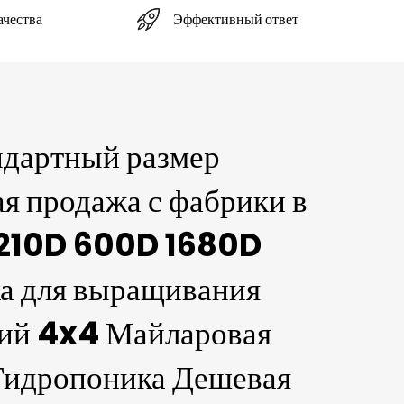
Эффективный ответ
ачества
ндартный размер
я продажа с фабрики в
 210D 600D 1680D
а для выращивания
ний 4x4 Майларовая
Гидропоника Дешевая