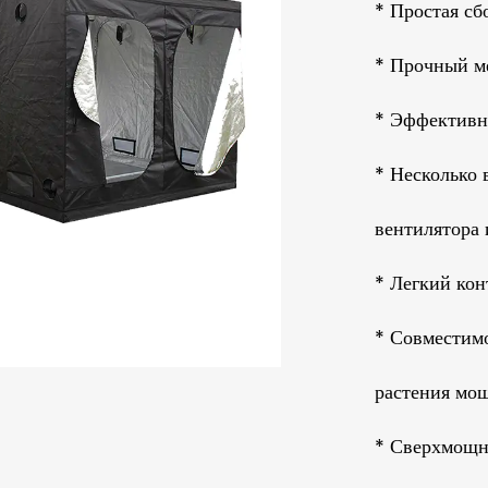
* Простая сб
* Прочный ме
* Эффективна
* Несколько 
вентилятора 
* Легкий кон
* Совместим
растения мощ
* Сверхмощн