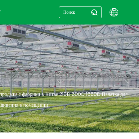
Т
продажа с фабрики в Китае 210D 600D 1680D Палатка для
ащивания в помещении