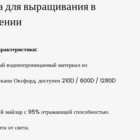
а для выращивания в
ении
рактеристики:
ый водонепроницаемый материал из
ткани Оксфорд, доступен 210D / 600D / 1280D
ий майлар с 95% отражающей способностью.
та от света.