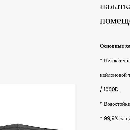
палатк
помещ
Основные ха
* Нетоксичн
нейлоновой 
/ 1680D.
* Водостойк
* 99,9% защи