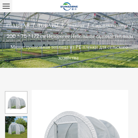
ГЛАВНАЯ
/
ТОВАРЫ
/
Теплица
/
Садовая теплица
/
200 * 75 * 172 см Недорогие Небольшие садовые теплицы
Мини-туннельная теплица из PE пленки для сельского
хозяйства