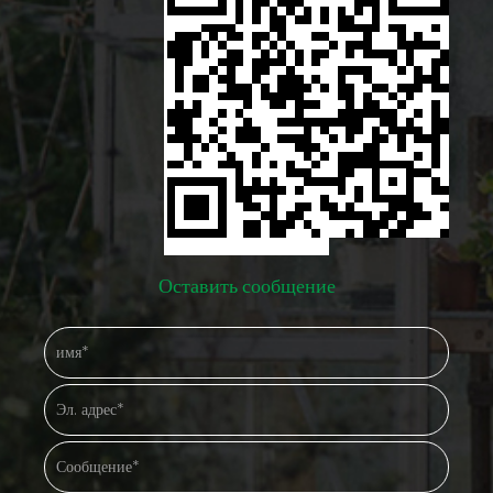
много солнечного света. Привязка-это критическая деталь,
которую многие владельцы могут упускать из виду. Более
сильная политуннельная тепличная рама и крышка не
останутся на месте без надлежащего якорного привязки.
Многие дизайны поставляются с такими вариантами, как
заземляющие колышки, якорные пластины или стойки с
бетоном. Закрепление рамы на землю помогает ему
Оставить сообщение
оставаться стабильным во время тяжелых ветров, сохраняя
защиту как растения, так и структуру. Другим фактором,
влияющим на сопротивление ветра, является форма
политуннельной теплицы. Округлые или изогнутые
конструкции крыши имеют тенденцию отклонять ветер
более эффективно, чем плоские поверхности. Гладкая,